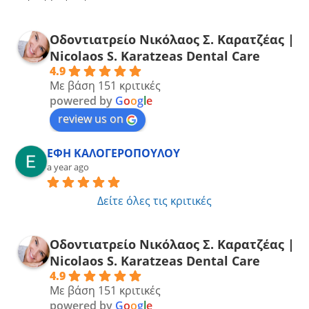
Οδοντιατρείο Νικόλαος Σ. Καρατζέας |
Νicolaos S. Karatzeas Dental Care
4.9
Με βάση 151 κριτικές
powered by
G
o
o
g
l
e
review us on
ΕΦΗ ΚΑΛΟΓΕΡΟΠΟΥΛΟΥ
a year ago
Δείτε όλες τις κριτικές
Οδοντιατρείο Νικόλαος Σ. Καρατζέας |
Νicolaos S. Karatzeas Dental Care
4.9
Με βάση 151 κριτικές
powered by
G
o
o
g
l
e