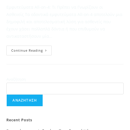
Εμφυτεύματα All-on-4: Τι Πρέπει να Γνωρίζουν οι
Ασθενείς Τα οδοντικά εμφυτεύματα All-on-4 αποτελούν μια
δημοφιλή και αποτελεσματική λύση για ασθενείς που
έχουν χάσει πολλαπλά δόντια ή που επιθυμούν να
αντικαταστήσουν μία…
Εμφυτεύματα
Continue Reading
All-
On-
4:
Τι
Πρέπει
Να
Γνωρίζουν
Αναζήτηση
Οι
Ασθενείς
ΑΝΑΖΉΤΗΣΗ
Recent Posts