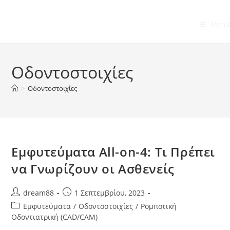
Menu
Οδοντοστοιχίες
>
Οδοντοστοιχίες
Εμφυτεύματα All-on-4: Τι Πρέπει
να Γνωρίζουν οι Ασθενείς
Post
Post
dream88
1 Σεπτεμβρίου, 2023
author:
published:
Post
Εμφυτεύματα
/
Οδοντοστοιχίες
/
Ρομποτική
category:
Οδοντιατρική (CAD/CAM)