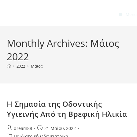
Menu
Monthly Archives: Μάιος
2022
>
2022
>
Μάιος
Η Σημασία της Οδοντικής
Υγιεινής Από τη Βρεφική Ηλικία
Post
Post
dream88
21 Μαΐου, 2022
author:
published:
Post
Παιδιατρική Οδοντιατρική