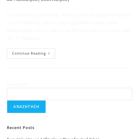
category:
Η Σημασία της Οδοντικής Υγιεινής Από τη Βρεφική ΗλικίαΗ
σωστή οδοντική υγιεινή από τη βρεφική ηλικία είναι
καθοριστική για την υγεία των δοντιών και των ούλων καθ’
όλη τη διάρκεια…
Η
Continue Reading
Σημασία
Της
Οδοντικής
Υγιεινής
Από
Τη
Βρεφική
Αναζήτηση
Ηλικία
ΑΝΑΖΉΤΗΣΗ
Recent Posts