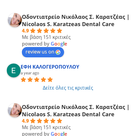
Οδοντιατρείο Νικόλαος Σ. Καρατζέας |
Νicolaos S. Karatzeas Dental Care
4.9
Με βάση 151 κριτικές
powered by
G
o
o
g
l
e
review us on
ΕΦΗ ΚΑΛΟΓΕΡΟΠΟΥΛΟΥ
a year ago
Δείτε όλες τις κριτικές
Οδοντιατρείο Νικόλαος Σ. Καρατζέας |
Νicolaos S. Karatzeas Dental Care
4.9
Με βάση 151 κριτικές
powered by
G
o
o
g
l
e