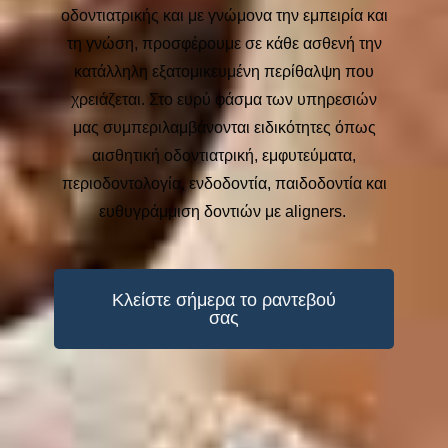
οδοντιατρικής και με γνώμονα την εμπειρία και
τη γνώση, προσφέρουμε σε κάθε ασθενή την
κατάλληλη εξατομικευμένη περίθαλψη που
χρειάζεται. Στο ευρύ φάσμα των υπηρεσιών
μας συμπεριλαμβάνονται ειδικότητες όπως
αισθητική οδοντιατρική, εμφυτεύματα,
περιοδοντολογία, ενδοδοντία, παιδοδοντία και
ευθυγράμμιση δοντιών με aligners.
Κλείστε σήμερα το ραντεβού
σας