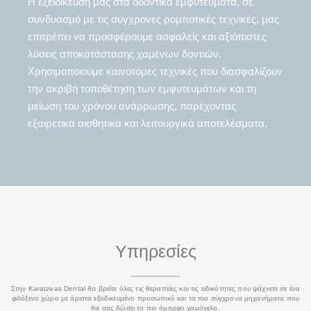
Η εξειδίκευσή μας στα οδοντικά εμφυτεύματα, σε
συνδυασμό με τις σύγχρονες ρομποτικές τεχνικές, μας
επιτρέπει να προσφέρουμε ασφαλείς και αξιόπιστες
λύσεις αποκατάστασης χαμένων δοντιών.
Χρησιμοποιούμε καινοτόμες τεχνικές που διασφαλίζουν
την ακριβή τοποθέτηση των εμφυτευμάτων και τη
μείωση του χρόνου ανάρρωσης, παρέχοντας
εξαιρετικά αισθητικά και λειτουργικά αποτελέσματα.
Υπηρεσίες
Στην Karatzeas Dental θα βρείτε όλες τις θεραπείες και τις ειδικότητες που ψάχνετε σε ένα
φιλόξενο χώρο με άριστα εξειδικευμένο προσωπικό και τα πιο σύγχρονα μηχανήματα που
θα σας δώσει το πιο όμορφο χαμόγελο.