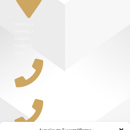
Αρτέμιδος &
Μεσσήνης 1,
Καλαμάτα,
Ελλάδα, ΤΚ
24100
27210 20091