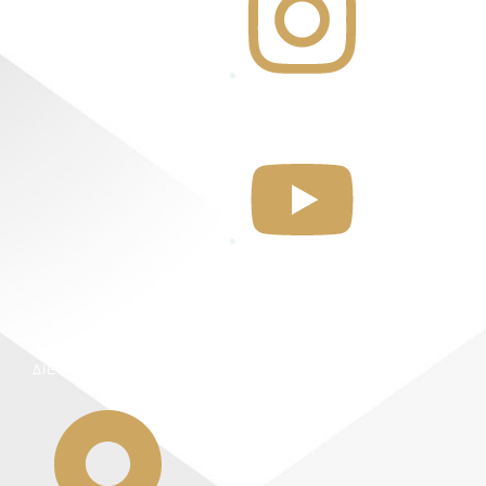
@karatzeas_dent
al
Karatzeas Dental
ΔΙΕΥΘΥΝΣΗ