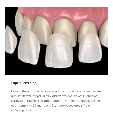
Όψεις Ρητίνης
Είναι ασθένεια των ούλων, μια φλεγμονή των ουλών η οποία αν δεν
αντιμετωπιστεί μπορεί να εξελιχθεί σε περιοδοντίτιδα. Η ουλίτιδα
εμφανίζεται συνήθως σε άτομα που είτε δε βουρτσίζουν σωστά και
συστηματικά τα δόντια τους ή δεν προχωρούν στον ετήσιο
καθαρισμό δοντιών.