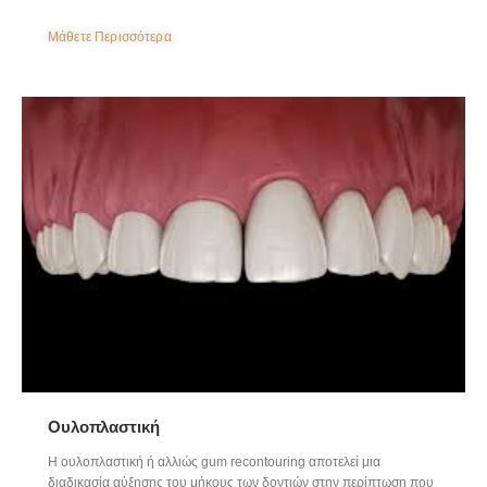
Μάθετε Περισσότερα
Ουλοπλαστική
H ουλοπλαστική ή αλλιώς gum recontouring αποτελεί μια
διαδικασία αύξησης του μήκους των δοντιών στην περίπτωση που