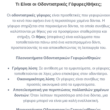
Τι Είναι οι Οδοντιατρικές Γέφυρες/Θήκες;
Οι
οδοντιατρικές γέφυρες
είναι προσθετικές που γεφυρώνουν
το κενό που αφήνει ένα ή περισσότερα χαμένα δόντια. Η
γέφυρα στηρίζεται στα παρακείμενα δόντια, τα οποία συνήθως
καλύπτονται με θήκες για να προσφέρουν σταθερότητα και
στήριξη. Οι
θήκες
(στεφάνες) είναι καλύμματα που
τοποθετούνται πάνω από ένα κατεστραμμένο δόντι,
προστατεύοντάς το και αποκαθιστώντας τη λειτουργία του.
Πλεονεκτήματα Οδοντιατρικών Γεφυρών/Θηκών
:
Γρήγορη λύση
: Σε αντίθεση με τα εμφυτεύματα, οι γέφυρες
τοποθετούνται σε λίγες μόνο επισκέψεις στον οδοντίατρο.
Οικονομικότερη λύση
: Οι γέφυρες είναι συνήθως πιο
προσιτές οικονομικά από τα εμφυτεύματα.
Αποτελεσματική για περιπτώσεις πολλαπλών χαμένων
δοντιών
: Όταν λείπουν περισσότερα από ένα δόντια, μια
γέφυρα μπορεί να είναι μια καλή εναλλακτική.
Μειονεκτήματα Οδοντιατρικών Γεφυρών/Θηκών
: