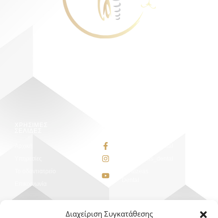
Karatzeas Dental
Ανακαλύψτε το πιο Όμορφο Χαμόγελο σας
ΧΡΗΣΙΜΕΣ
SOCIAL
ΣΕΛΙΔΕΣ
NETWORKS
Αρχική
FBKaratzeasDental
Υπηρεσίες
@karatzeas_dental
Το οδοντιατρείο
Karatzeas
Dental
Επικοινωνία
Διαχείριση Συγκατάθεσης