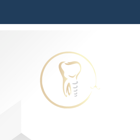
Karatzeas Dental
Ανακαλύψτε το πιο Όμορφο Χαμόγελο σας