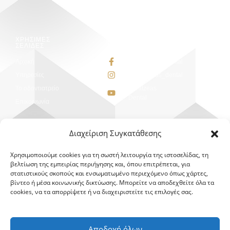
ΧΡΗΣΙΜΕΣ
SOCIAL
ΣΕΛΙΔΕΣ
NETWORKS
Αρχική
FBKaratzeasDental
Υπηρεσίες
@karatzeas_dental
Το οδοντιατρείο
Karatzeas
Dental
Επικοινωνία
Διαχείριση Συγκατάθεσης
ΔΙΕΥΘΥΝΣΗ
Χρησιμοποιούμε cookies για τη σωστή λειτουργία της ιστοσελίδας, τη
Αρτέμιδος &
βελτίωση της εμπειρίας περιήγησης και, όπου επιτρέπεται, για
Μεσσήνης 1,
στατιστικούς σκοπούς και ενσωματωμένο περιεχόμενο όπως χάρτες,
Καλαμάτα,
βίντεο ή μέσα κοινωνικής δικτύωσης. Μπορείτε να αποδεχθείτε όλα τα
Ελλάδα, ΤΚ
cookies, να τα απορρίψετε ή να διαχειριστείτε τις επιλογές σας.
24100
27210 20091
694 6060 402
Αποδοχή όλων